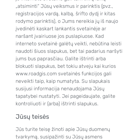
„atsiminti“ Jūsų veiksmus ir parinktis (pvz.,
registracijos vardą, kalbą, šrifto dydį ir kitas
rodymo parinktis), o Jums nereikia jų iš naujo
įvedinėti kaskart lankantis svetainėje ar
naršant įvairiuose jos puslapiuose. Kad
interneto svetainė galėtų veikti, nebūtina leisti
naudoti šiuos slapukus, bet tai padarius naršyti
jums bus paprasčiau. Galite ištrinti arba
blokuoti slapukus, bet tokiu atveju kai kurios
www.roadgis.com svetainės funkcijos gali
neveikti taip, kaip numatyta. Su slapukais
susijusi informacija nenaudojama Jūsų
tapatybei nustatyti. Jei pageidaujate, galite
kontroliuoti ir (arba) ištrinti slapukus.
Jūsų teisės
Jūs turite teisę žinoti apie Jūsų duomenų
tvarkymą, susipažinti su Jūsų asmens