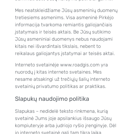
Mes neatskleidžiame Jūsų asmeninių duomenų
tretiesiems asmenims. Visa asmeninė Pirkėjo
informacija tvarkoma remiantis galiojančiais
įstatymais ir teisės aktais. Be Jūsų sutikimo
Jūsų asmeniniai duomenys nebus naudojami
kitais nei išvardintais tikslais, nebent to
reikalaus galiojantys įstatymai ar teisės aktai.
Interneto svetainėje www.roadgis.com yra
nuorodų į kitas interneto svetaines. Mes
nesame atsakingi už trečiųjų šalių interneto
svetainių privatumo politikas ar praktikas.
Slapukų naudojimo politika
Slapukas – nedidelė teksto rinkmena, kurią
svetainė Jums joje apsilankius išsaugo Jūsų
kompiuteryje arba judriojo ryšio įrenginyje. Dėl
jo interneto svetainė gali tam tikrą laiką