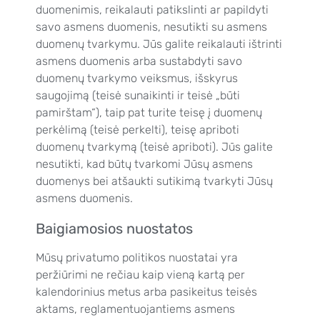
duomenimis, reikalauti patikslinti ar papildyti
savo asmens duomenis, nesutikti su asmens
duomenų tvarkymu. Jūs galite reikalauti ištrinti
asmens duomenis arba sustabdyti savo
duomenų tvarkymo veiksmus, išskyrus
saugojimą (teisė sunaikinti ir teisė „būti
pamirštam“), taip pat turite teisę į duomenų
perkėlimą (teisė perkelti), teisę apriboti
duomenų tvarkymą (teisė apriboti). Jūs galite
nesutikti, kad būtų tvarkomi Jūsų asmens
duomenys bei atšaukti sutikimą tvarkyti Jūsų
asmens duomenis.
Baigiamosios nuostatos
Mūsų privatumo politikos nuostatai yra
peržiūrimi ne rečiau kaip vieną kartą per
kalendorinius metus arba pasikeitus teisės
aktams, reglamentuojantiems asmens