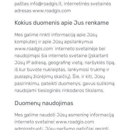
paštas info@roadgis.lt, internetinės svetainės
adresas www.roadgis.com
Kokius duomenis apie Jus renkame
Mes galime rinkti informaciją apie Jūsų
kompiuterį ir apie Jūsų apsilankymus
www.roadgis.com interneto svetainėje bei
naudojimąsi šia interneto svetaine (įskaitant
Jūsų IP adresą, geografinę vietą, naršyklės tipą,
iš kur buvote nukreiptas, lankymosi trukmę ir
puslapių žiūrėjimų skaičių). Šie, ir kiti, Jūsų
pasirinkimu, pateikti duomenys, gavus sutikimą
naudojami tiesioginės rinkodaros tikslams.
Duomenų naudojimas
Mes galime naudoti Jūsų asmeninę informaciją
interneto svetainei www.roadgis.com
administruoti, Jūsų naršymo patirčiai gerinti.