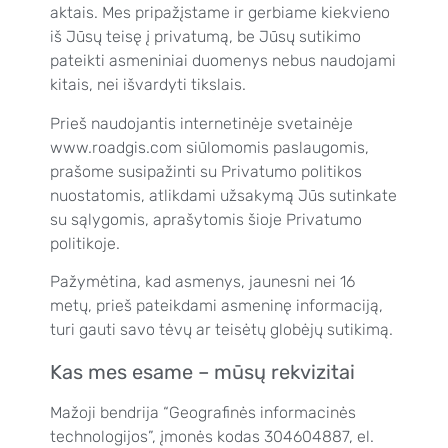
aktais. Mes pripažįstame ir gerbiame kiekvieno
iš Jūsų teisę į privatumą, be Jūsų sutikimo
pateikti asmeniniai duomenys nebus naudojami
kitais, nei išvardyti tikslais.
Prieš naudojantis internetinėje svetainėje
www.roadgis.com siūlomomis paslaugomis,
prašome susipažinti su Privatumo politikos
nuostatomis, atlikdami užsakymą Jūs sutinkate
su sąlygomis, aprašytomis šioje Privatumo
politikoje.
Pažymėtina, kad asmenys, jaunesni nei 16
metų, prieš pateikdami asmeninę informaciją,
turi gauti savo tėvų ar teisėtų globėjų sutikimą.
Kas mes esame – mūsų rekvizitai
Mažoji bendrija “Geografinės informacinės
technologijos”, įmonės kodas 304604887, el.